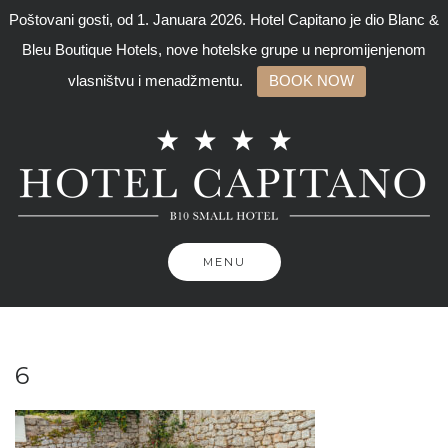
Poštovani gosti, od 1. Januara 2026. Hotel Capitano je dio Blanc &
Bleu Boutique Hotels, nove hotelske grupe u nepromijenjenom
vlasništvu i menadžmentu.
BOOK NOW
Skip
to
content
MENU
6