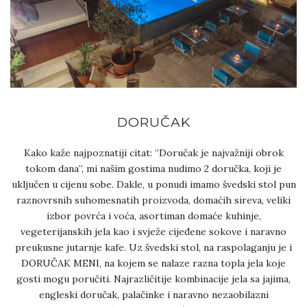
DORUČAK
Kako kaže najpoznatiji citat: ‘’Doručak je najvažniji obrok
tokom dana’’, mi našim gostima nudimo 2 doručka, koji je
uključen u cijenu sobe. Dakle, u ponudi imamo švedski stol pun
raznovrsnih suhomesnatih proizvoda, domaćih sireva, veliki
izbor povrća i voća, asortiman domaće kuhinje,
vegeterijanskih jela kao i svježe cijeđene sokove i naravno
preukusne jutarnje kafe. Uz švedski stol, na raspolaganju je i
DORUČAK MENI, na kojem se nalaze razna topla jela koje
gosti mogu poručiti. Najrazličitije kombinacije jela sa jajima,
engleski doručak, palačinke i naravno nezaobilazni